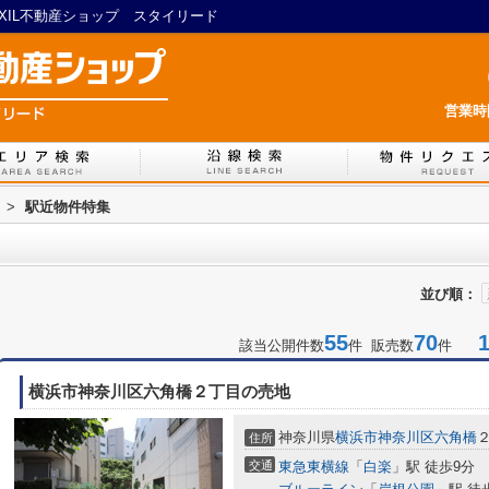
IXIL不動産ショップ スタイリード
営業時間
>
駅近物件特集
並び順：
55
70
1-
該当公開件数
件 販売数
件
横浜市神奈川区六角橋２丁目の売地
神奈川県
横浜市神奈川区
六角橋
住所
交通
東急東横線
「
白楽
」駅 徒歩9分