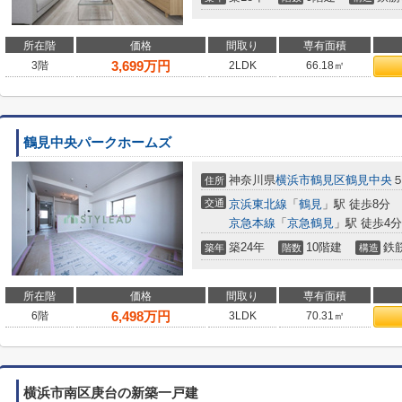
所在階
価格
間取り
専有面積
3,699
万円
3階
2LDK
66.18㎡
鶴見中央パークホームズ
神奈川県
横浜市鶴見区
鶴見中央
住所
交通
京浜東北線
「
鶴見
」駅 徒歩8分
京急本線
「
京急鶴見
」駅 徒歩4分
築24年
10階建
鉄
築年
階数
構造
所在階
価格
間取り
専有面積
6,498
万円
6階
3LDK
70.31㎡
横浜市南区庚台の新築一戸建