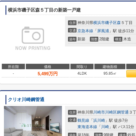
横浜市磯子区森５丁目の新築一戸建
神奈川県
横浜市磯子区
森
５丁目
住所
交通
京急本線
「
屏風浦
」駅 徒歩11分
新築
2階建
木造
築年
階数
構造
所在階
価格
間取り
建物面積
5,499
万円
-
4LDK
95.85㎡
クリオ川崎鋼管通
神奈川県
川崎市川崎区
鋼管通
３丁
住所
交通
鶴見線
「
浜川崎
」駅 徒歩7分
東海道本線
「
川崎
」駅 バス11分
築18年
9階建
鉄筋
築年
階数
構造