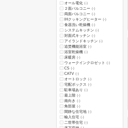
オール電化
(-)
２面バルコニー
(-)
両面バルコニー
(-)
IHクッキングヒーター
(-)
食器洗い乾燥機
(-)
システムキッチン
(-)
対面式キッチン
(-)
アイランドキッチン
(-)
追焚機能浴室
(-)
浴室乾燥機
(-)
床暖房
(-)
ウォークインクロゼット
(-)
CS
(-)
CATV
(-)
オートロック
(-)
宅配ボックス
(-)
駐車場あり
(-)
最上階
(-)
南向き
(-)
角部屋
(-)
閑静な住宅地
(-)
輸入住宅
(-)
二世帯住宅
(-)
床下収納