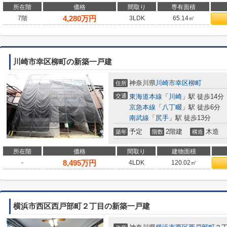
所在階
価格
間取り
専有面積
4,280
万円
7階
3LDK
65.14㎡
川崎市幸区柳町の新築一戸建
神奈川県
川崎市幸区
柳町
住所
交通
東海道本線
「
川崎
」駅 徒歩14分
京急本線
「
八丁畷
」駅 徒歩6分
南武線
「
尻手
」駅 徒歩13分
予定
2階建
木造
築年
階数
構造
所在階
価格
間取り
建物面積
8,495
万円
-
4LDK
120.02㎡
横浜市西区西戸部町２丁目の新築一戸建