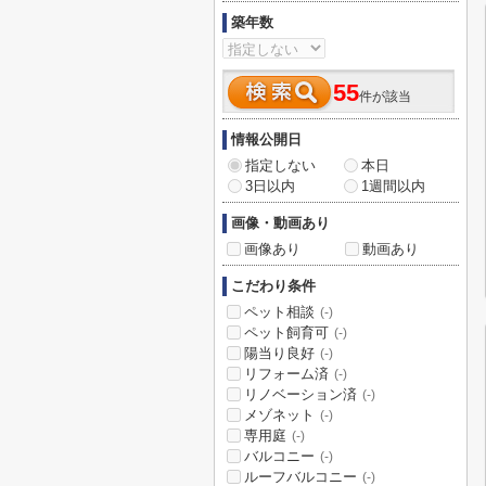
築年数
55
件が該当
情報公開日
指定しない
本日
3日以内
1週間以内
画像・動画あり
画像あり
動画あり
こだわり条件
ペット相談
(-)
ペット飼育可
(-)
陽当り良好
(-)
リフォーム済
(-)
リノベーション済
(-)
メゾネット
(-)
専用庭
(-)
バルコニー
(-)
ルーフバルコニー
(-)