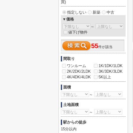
買)
指定しない
新築
中古
▼価格
～
値下げ物件
55
件が該当
間取り
ワンルーム
1K/1DK/1LDK
2K/2DK/2LDK
3K/3DK/3LDK
4K/4DK/4LDK
5K以上
面積
～
土地面積
～
駅からの徒歩
15分以内