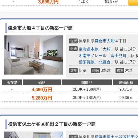
3,699
万円
-
4LDK
81.97㎡
鎌倉市大船４丁目の新築一戸建
神奈川県
鎌倉市
大船
４丁目
住所
交通
東海道本線
「
大船
」駅 徒歩14分
湘南モノレール
「
富士見町
」駅 
横須賀線
「
北鎌倉
」駅 徒歩17分
新築
3階建
木造
築年
階数
構造
所在階
価格
間取り
建物面積
4,490
万円
-
2LDK＋1S(納戸)
90.71㎡
5,280
万円
-
3LDK＋1S(納戸)
99.36㎡
横浜市保土ケ谷区和田２丁目の新築一戸建
神奈川県
横浜市保土ケ谷区
和田
住所