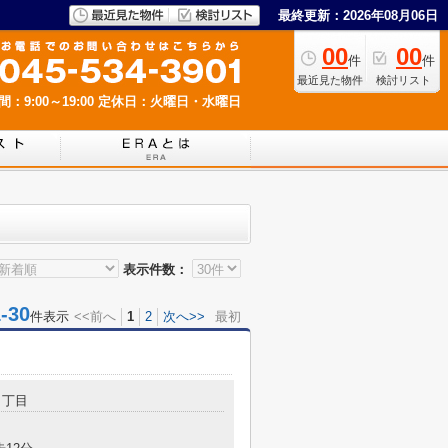
最終更新：2026年08月06日
00
00
件
件
最近見た物件
検討リスト
：9:00～19:00
定休日：火曜日・水曜日
表示件数：
30
件表示
<<前へ
1
2
次へ>>
最初
２丁目