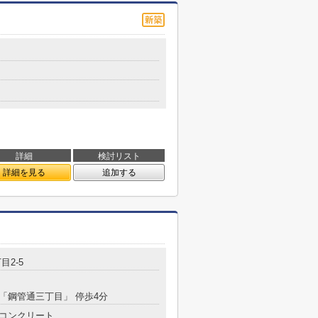
詳細
検討リスト
詳細を見る
追加する
目2-5
 「鋼管通三丁目」 停歩4分
コンクリート