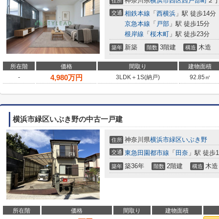
神奈川県
横浜市西区
西戸部町
２
住所
交通
相鉄本線
「
西横浜
」駅 徒歩14分
京急本線
「
戸部
」駅 徒歩15分
根岸線
「
桜木町
」駅 徒歩23分
新築
3階建
木造
築年
階数
構造
所在階
価格
間取り
建物面積
4,980
万円
-
3LDK＋1S(納戸)
92.85㎡
横浜市緑区いぶき野の中古一戸建
神奈川県
横浜市緑区
いぶき野
住所
交通
東急田園都市線
「
田奈
」駅 徒歩1
築36年
2階建
木造
築年
階数
構造
所在階
価格
間取り
建物面積