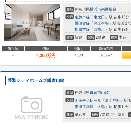
神奈川県
横浜市南区
庚台
住所
交通
京急本線
「
南太田
」駅 徒歩13分
横須賀線
「
保土ケ谷
」駅 徒歩17
相鉄本線
「
西横浜
」駅 徒歩17分
新築
2階建
木造
築年
階数
構造
所在階
価格
間取り
建物面積
4,280
万円
-
4LDK
87.56㎡
藤和シティホームズ鎌倉山崎
神奈川県
鎌倉市
山崎
住所
交通
湘南モノレール
「
富士見町
」駅 
東海道本線
「
大船
」駅 徒歩19分
築29年
7階建 地下1階
築年
階数