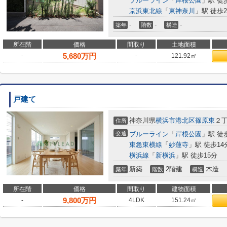
ブルーライン
「
岸根公園
」駅 徒
京浜東北線
「
東神奈川
」駅 徒歩2
-
-
-
築年
階数
構造
所在階
価格
間取り
土地面積
5,680
万円
-
-
121.92㎡
戸建て
神奈川県
横浜市港北区
篠原東
２
住所
交通
ブルーライン
「
岸根公園
」駅 徒
東急東横線
「
妙蓮寺
」駅 徒歩14
横浜線
「
新横浜
」駅 徒歩15分
新築
2階建
木造
築年
階数
構造
所在階
価格
間取り
建物面積
9,800
万円
-
4LDK
151.24㎡