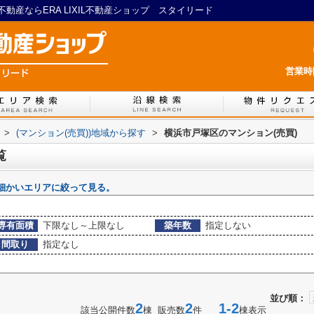
産ならERA LIXIL不動産ショップ スタイリード
営業時間
>
(マンション(売買))地域から探す
>
横浜市戸塚区のマンション(売買)
覧
細かいエリアに絞って見る。
専有面積
下限なし～上限なし
築年数
指定しない
間取り
指定なし
並び順：
2
2
1-2
該当公開件数
棟 販売数
件
棟表示