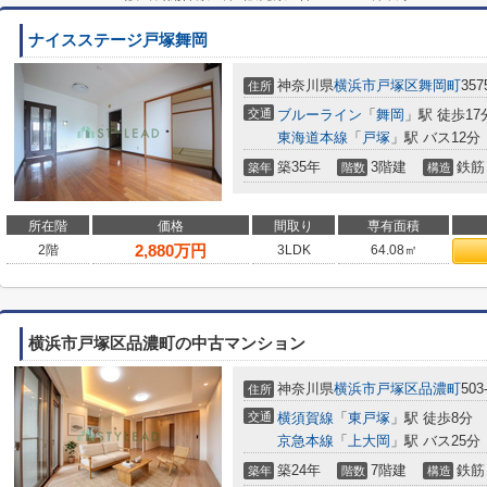
ナイスステージ戸塚舞岡
神奈川県
横浜市戸塚区
舞岡町
357
住所
交通
ブルーライン
「
舞岡
」駅 徒歩17
東海道本線
「
戸塚
」駅 バス12分
築35年
3階建
鉄筋
築年
階数
構造
所在階
価格
間取り
専有面積
2,880
万円
2階
3LDK
64.08㎡
横浜市戸塚区品濃町の中古マンション
神奈川県
横浜市戸塚区
品濃町
503
住所
交通
横須賀線
「
東戸塚
」駅 徒歩8分
京急本線
「
上大岡
」駅 バス25分
築24年
7階建
鉄筋
築年
階数
構造