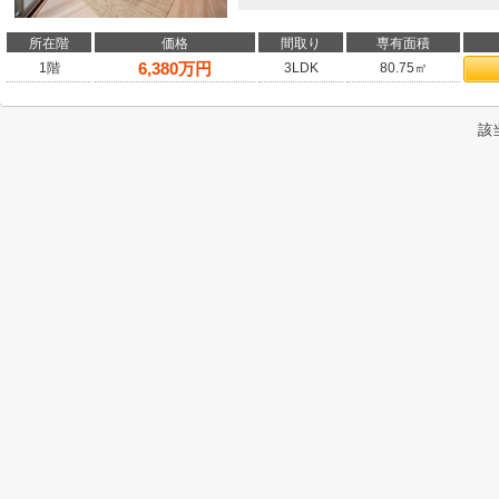
所在階
価格
間取り
専有面積
6,380
万円
1階
3LDK
80.75㎡
該