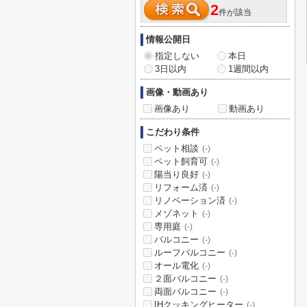
2
件が該当
情報公開日
指定しない
本日
3日以内
1週間以内
画像・動画あり
画像あり
動画あり
こだわり条件
ペット相談
(-)
ペット飼育可
(-)
陽当り良好
(-)
リフォーム済
(-)
リノベーション済
(-)
メゾネット
(-)
専用庭
(-)
バルコニー
(-)
ルーフバルコニー
(-)
オール電化
(-)
２面バルコニー
(-)
両面バルコニー
(-)
IHクッキングヒーター
(-)