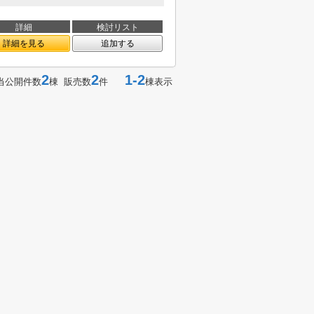
詳細
検討リスト
詳細を見る
追加する
2
2
1-2
当公開件数
棟 販売数
件
棟表示