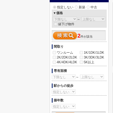
指定しない
新築
中古
▼価格
～
値下げ物件
2
件が該当
間取り
ワンルーム
1K/1DK/1LDK
2K/2DK/2LDK
3K/3DK/3LDK
4K/4DK/4LDK
5K以上
専有面積
～
駅からの徒歩
築年数