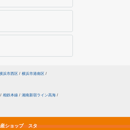
横浜市西区
/
横浜市港南区
/
/
相鉄本線
/
湘南新宿ライン高海
/
不動産ショップ スタ