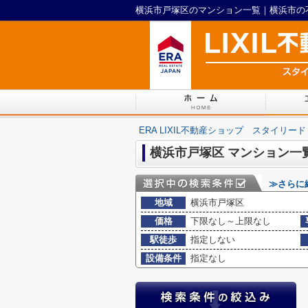
横浜市戸塚区のマンション一覧｜横浜市の不動
ERA LIXIL不動産ショップ スタイリード
横浜市戸塚区 マンション一
≫さらに
地域
横浜市戸塚区
価格
下限なし～上限なし
駅徒歩
指定しない
設備条件
指定なし