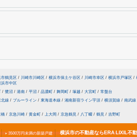
浜市鶴見区
/
川崎市川崎区
/
横浜市保土ケ谷区
/
川崎市幸区
/
横浜市戸塚区
/
横浜市中区
町
/
鷺沼
/
港南
/
平沼
/
品濃町
/
舞岡町
/
塚越
/
大宮町
/
常盤台
東北線
/
ブルーライン
/
東海道本線
/
湘南新宿ライン宇須
/
横須賀線
/
南武線
東橋
/
京急川崎
/
黄金町
/
上大岡
/
京急鶴見
/
八丁畷
/
鶴見
/
吉野町
横浜市の不動産ならERA LIXIL
3500万円未満の新築戸建