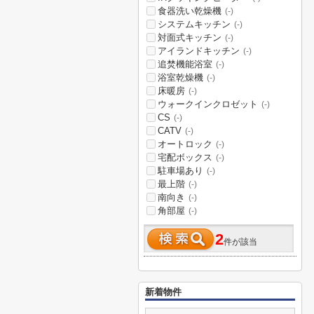
食器洗い乾燥機
(-)
システムキッチン
(-)
対面式キッチン
(-)
アイランドキッチン
(-)
追焚機能浴室
(-)
浴室乾燥機
(-)
床暖房
(-)
ウォークインクロゼット
(-)
CS
(-)
CATV
(-)
オートロック
(-)
宅配ボックス
(-)
駐車場あり
(-)
最上階
(-)
南向き
(-)
角部屋
(-)
2
件が該当
新着物件