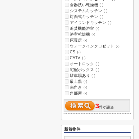
食器洗い乾燥機
(-)
システムキッチン
(-)
対面式キッチン
(-)
アイランドキッチン
(-)
追焚機能浴室
(-)
浴室乾燥機
(-)
床暖房
(-)
ウォークインクロゼット
(-)
CS
(-)
CATV
(-)
オートロック
(-)
宅配ボックス
(-)
駐車場あり
(-)
最上階
(-)
南向き
(-)
角部屋
(-)
3
件が該当
新着物件