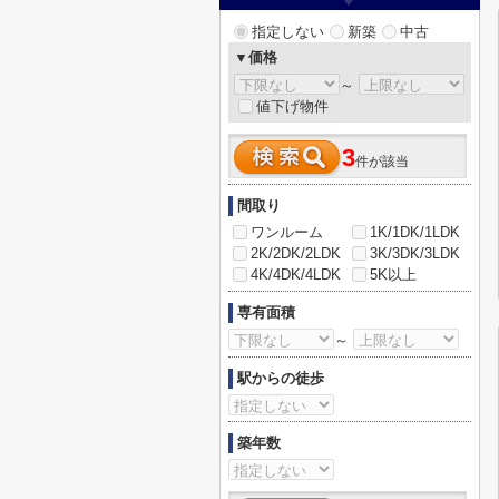
指定しない
新築
中古
▼価格
～
値下げ物件
3
件が該当
間取り
ワンルーム
1K/1DK/1LDK
2K/2DK/2LDK
3K/3DK/3LDK
4K/4DK/4LDK
5K以上
専有面積
～
駅からの徒歩
築年数