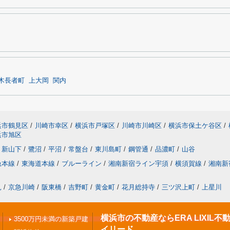
木長者町
上大岡
関内
浜市鶴見区
/
川崎市幸区
/
横浜市戸塚区
/
川崎市川崎区
/
横浜市保土ケ谷区
/
浜市旭区
新山下
/
鷺沼
/
平沼
/
常盤台
/
東川島町
/
鋼管通
/
品濃町
/
山谷
急本線
/
東海道本線
/
ブルーライン
/
湘南新宿ライン宇須
/
横須賀線
/
湘南新
見
/
京急川崎
/
阪東橋
/
吉野町
/
黄金町
/
花月総持寺
/
三ツ沢上町
/
上星川
横浜市の不動産ならERA LIXIL
3500万円未満の新築戸建
イリード