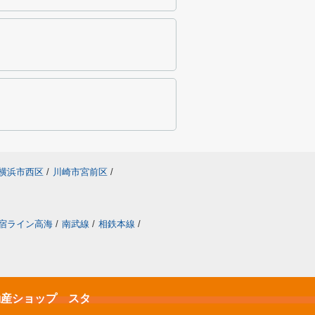
横浜市西区
/
川崎市宮前区
/
宿ライン高海
/
南武線
/
相鉄本線
/
不動産ショップ スタ