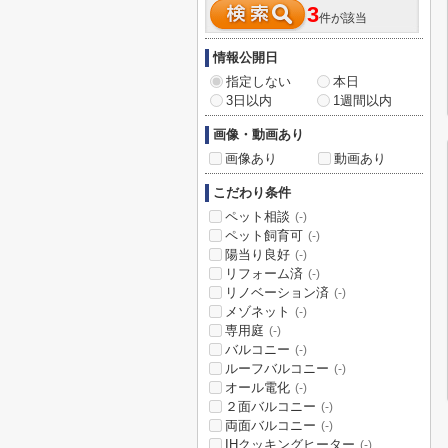
3
件が該当
情報公開日
指定しない
本日
3日以内
1週間以内
画像・動画あり
画像あり
動画あり
こだわり条件
ペット相談
(-)
ペット飼育可
(-)
陽当り良好
(-)
リフォーム済
(-)
リノベーション済
(-)
メゾネット
(-)
専用庭
(-)
バルコニー
(-)
ルーフバルコニー
(-)
オール電化
(-)
２面バルコニー
(-)
両面バルコニー
(-)
IHクッキングヒーター
(-)