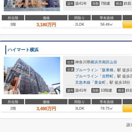
築41年
7階建
鉄筋
築年
階数
構造
所在階
価格
間取り
専有面積
3,180
万円
3階
2LDK
56.49㎡
ハイマート横浜
神奈川県
横浜市南区
山谷
住所
交通
ブルーライン
「
阪東橋
」駅 徒歩1
ブルーライン
「
吉野町
」駅 徒歩2
京急本線
「
黄金町
」駅 徒歩18分
築41年
10階建
鉄
築年
階数
構造
所在階
価格
間取り
専有面積
3,490
万円
2階
3LDK
78.75㎡
該