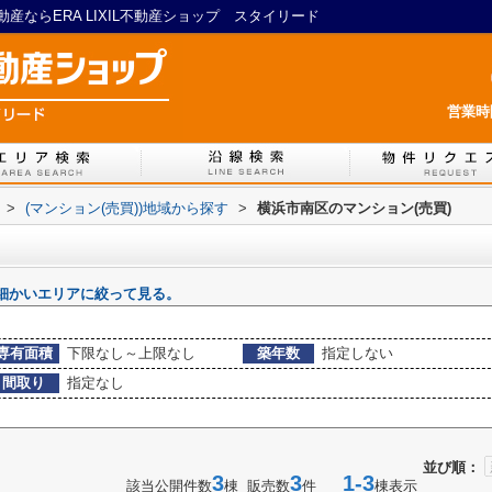
ならERA LIXIL不動産ショップ スタイリード
営業時間
>
(マンション(売買))地域から探す
>
横浜市南区のマンション(売買)
細かいエリアに絞って見る。
専有面積
下限なし～上限なし
築年数
指定しない
間取り
指定なし
並び順：
3
3
1-3
該当公開件数
棟 販売数
件
棟表示