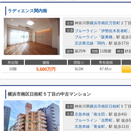
ラディエンス関内南
神奈川県
横浜市南区
万世町
２丁目2
住所
交通
ブルーライン
「
伊勢佐木長者町
」
ブルーライン
「
阪東橋
」駅 徒歩1
京浜東北線
「
関内
」駅 徒歩17分
築25年
11階建
鉄
築年
階数
構造
所在階
価格
間取り
専有面積
5,680
万円
10階
3LDK
67.65㎡
横浜市南区日枝町５丁目の中古マンション
神奈川県
横浜市南区
日枝町
５丁目1
住所
交通
京急本線
「
南太田
」駅 徒歩4分
ブルーライン
「
吉野町
」駅 徒歩
京急本線
「
黄金町
」駅 徒歩11分