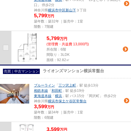
口」 停歩2分
神奈川県
横浜市中区
新山下
３丁目
5,799
万円
築年数：築32年 ｜販売中：
1室
階数：7階建
5,799
万
円
(管理費・共益費 13,000円)
所在階：6階
間取り：3LDK
面積：92.82㎡
ライオンズマンション横浜常盤台
売買｜中古マンション
ブルーライン
「
三ツ沢上町
」駅 徒歩13分
相鉄本線
「
和田町
」駅 徒歩19分
東海道本線
「
横浜
」駅 バス15分 「岡沢町」 停歩2分
神奈川県
横浜市保土ケ谷区
常盤台
3,599
万円
築年数：築34年 ｜販売中：
1室
階数：6階建
3,599
万
円