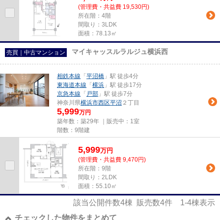
(管理費・共益費 19,530円)
所在階：4階
間取り：3LDK
面積：78.13㎡
マイキャッスルラルジュ横浜西
売買｜中古マンション
相鉄本線
「
平沼橋
」駅 徒歩4分
東海道本線
「
横浜
」駅 徒歩17分
京急本線
「
戸部
」駅 徒歩7分
神奈川県
横浜市西区
平沼
２丁目
5,999
万円
築年数：築29年 ｜販売中：
1室
階数：9階建
5,999
万
円
(管理費・共益費 9,470円)
所在階：9階
間取り：2LDK
面積：55.10㎡
該当公開件数
4
棟 販売数
4
件
1-4
棟表示
チェックした物件をまとめて