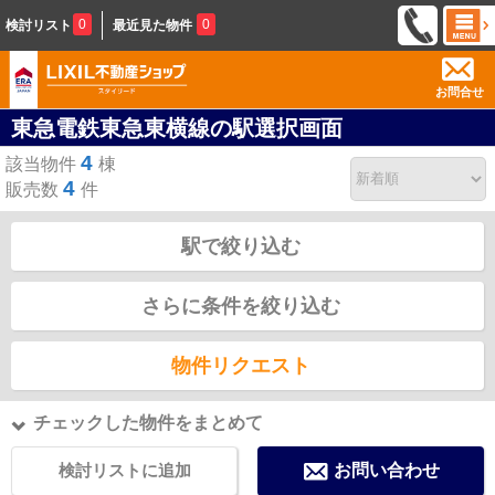
0
0
検討リスト
最近見た物件
お問合せ
東急電鉄東急東横線の駅選択画面
4
該当物件
棟
4
販売数
件
駅で絞り込む
さらに条件を絞り込む
物件リクエスト
チェックした物件をまとめて
検討リストに追加
お問い合わせ