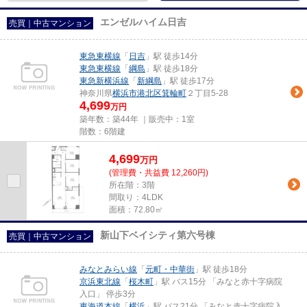
エンゼルハイム日吉
売買｜中古マンション
東急東横線
「
日吉
」駅 徒歩14分
東急東横線
「
綱島
」駅 徒歩18分
東急新横浜線
「
新綱島
」駅 徒歩17分
神奈川県
横浜市港北区
箕輪町
２丁目5-28
4,699
万円
築年数：築44年 ｜販売中：
1室
階数：6階建
4,699
万
円
(管理費・共益費 12,260円)
所在階：3階
間取り：4LDK
面積：72.80㎡
新山下ベイシティ第六号棟
売買｜中古マンション
みなとみらい線
「
元町・中華街
」駅 徒歩18分
京浜東北線
「
桜木町
」駅 バス15分 「みなと赤十字病院
入口」 停歩3分
東海道本線
「
横浜
」駅 バス21分 「みなと赤十字病院入