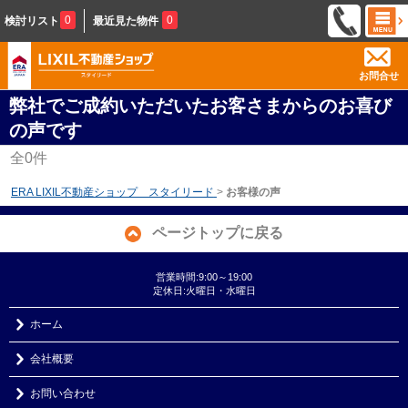
0
0
検討リスト
最近見た物件
お問合せ
弊社でご成約いただいたお客さまからのお喜び
の声です
全
0
件
ERA LIXIL不動産ショップ スタイリード
>
お客様の声
ページトップに戻る
営業時間:9:00～19:00
定休日:火曜日・水曜日
ホーム
会社概要
お問い合わせ