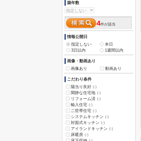
築年数
4
件が該当
情報公開日
指定しない
本日
3日以内
1週間以内
画像・動画あり
画像あり
動画あり
こだわり条件
陽当り良好
(-)
閑静な住宅地
(-)
リフォーム済
(-)
輸入住宅
(-)
二世帯住宅
(-)
システムキッチン
(-)
対面式キッチン
(-)
アイランドキッチン
(-)
床暖房
(-)
床下収納
(-)