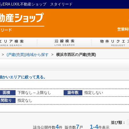
RA LIXIL不動産ショップ スタイリード
営業時間
>
(戸建(売買))地域から探す
>
横浜市西区の戸建(売買)
細かいエリアに絞って見る。
面積
下限なし～上限なし
築年数
指定しない
間取り
指定なし
並び順：
4
7
1-4
該当公開件数
件 販売数
戸
件表示