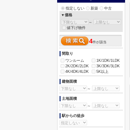
指定しない
新築
中古
▼価格
～
値下げ物件
4
件が該当
間取り
ワンルーム
1K/1DK/1LDK
2K/2DK/2LDK
3K/3DK/3LDK
4K/4DK/4LDK
5K以上
建物面積
～
土地面積
～
駅からの徒歩