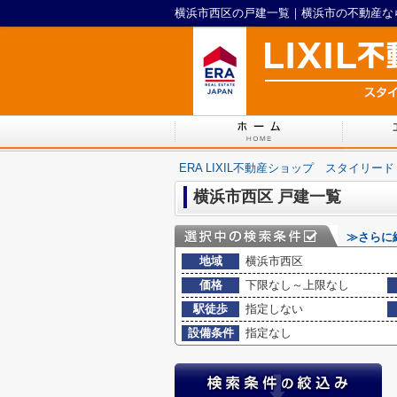
横浜市西区の戸建一覧｜横浜市の不動産ならE
ERA LIXIL不動産ショップ スタイリード
横浜市西区 戸建一覧
≫さらに
地域
横浜市西区
価格
下限なし～上限なし
駅徒歩
指定しない
設備条件
指定なし