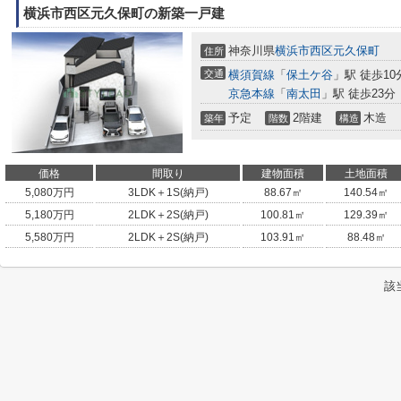
横浜市西区元久保町の新築一戸建
神奈川県
横浜市西区
元久保町
住所
交通
横須賀線
「
保土ケ谷
」駅 徒歩10
京急本線
「
南太田
」駅 徒歩23分
予定
2階建
木造
築年
階数
構造
価格
間取り
建物面積
土地面積
5,080
万円
3LDK＋1S(納戸)
88.67㎡
140.54㎡
5,180
万円
2LDK＋2S(納戸)
100.81㎡
129.39㎡
5,580
万円
2LDK＋2S(納戸)
103.91㎡
88.48㎡
該