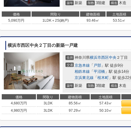
新築
3階建
木造
築年
階数
構造
価格
間取り
建物面積
土地面積
5,090
万円
1LDK＋2S(納戸)
93.46㎡
53.51㎡
横浜市西区中央２丁目の新築一戸建
神奈川県
横浜市西区
中央
２丁目
住所
交通
京急本線
「
戸部
」駅 徒歩9分
相鉄本線
「
平沼橋
」駅 徒歩14分
京浜東北線
「
桜木町
」駅 徒歩22
新築
3階建
木造
築年
階数
構造
価格
間取り
建物面積
土地面積
4,680
万円
3LDK
85.56㎡
57.43㎡
4,980
万円
3LDK
97.29㎡
50.10㎡