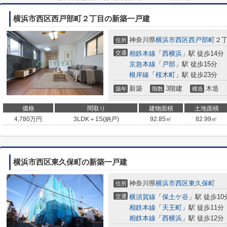
横浜市西区西戸部町２丁目の新築一戸建
神奈川県
横浜市西区
西戸部町
２
住所
交通
相鉄本線
「
西横浜
」駅 徒歩14分
京急本線
「
戸部
」駅 徒歩15分
根岸線
「
桜木町
」駅 徒歩23分
新築
3階建
木造
築年
階数
構造
価格
間取り
建物面積
土地面積
4,780
万円
3LDK＋1S(納戸)
92.85㎡
82.99㎡
横浜市西区東久保町の新築一戸建
神奈川県
横浜市西区
東久保町
住所
交通
横須賀線
「
保土ケ谷
」駅 徒歩10
相鉄本線
「
天王町
」駅 徒歩11分
相鉄本線
「
西横浜
」駅 徒歩12分