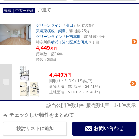
戸建て
売買｜中古一戸建
グリーンライン
「
高田
」駅 徒歩9分
東急東横線
「
綱島
」駅 徒歩25分
グリーンライン
「
日吉本町
」駅 徒歩24分
神奈川県
横浜市港北区
新吉田東
３丁目
4,449
万円
築年数：築14年
階数：3階建
4,449
万
円
間取り：2LDK＋1S(納戸)
建物面積：
80.72㎡（24.41坪）
土地面積：
51.01㎡（15.43坪）
該当公開件数
1
件 販売数
1
戸
1-1
件表示
チェックした物件をまとめて
検討リストに追加
お問い合わせ