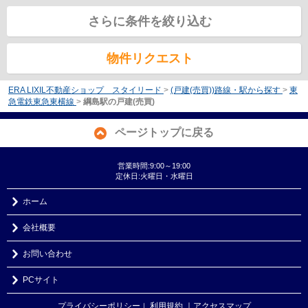
さらに条件を絞り込む
物件リクエスト
ERA LIXIL不動産ショップ スタイリード
>
(戸建(売買))路線・駅から探す
>
東
急電鉄東急東横線
>
綱島駅の戸建(売買)
ページトップに戻る
営業時間:9:00～19:00
定休日:火曜日・水曜日
ホーム
会社概要
お問い合わせ
PCサイト
プライバシーポリシー
利用規約
｜アクセスマップ
｜