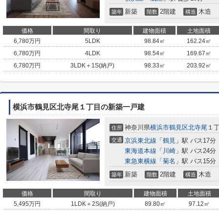
新築
2階建
木造
築年
階数
構造
価格
間取り
建物面積
土地面積
6,780
万円
5LDK
98.84㎡
162.24㎡
6,780
万円
4LDK
98.54㎡
169.67㎡
6,780
万円
3LDK＋1S(納戸)
98.33㎡
203.92㎡
横浜市鶴見区北寺尾１丁目の新築一戸建
神奈川県
横浜市鶴見区
北寺尾
１
住所
交通
京浜東北線
「
鶴見
」駅 バス17分
東海道本線
「
川崎
」駅 バス24分
東急東横線
「
菊名
」駅 バス15分
新築
2階建
木造
築年
階数
構造
価格
間取り
建物面積
土地面積
5,495
万円
1LDK＋2S(納戸)
89.80㎡
97.12㎡