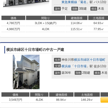
東急東横線
「
菊名
」駅 バス13分
予定
3階建
木造
築年
階数
構造
価格
間取り
建物面積
土地面積
4,780
万円
3LDK＋1S(納戸)
114.06㎡
64.93㎡
4,980
万円
4LDK
115.51㎡
77.95㎡
横浜市緑区十日市場町の中古一戸建
神奈川県
横浜市緑区
十日市場町
住所
交通
横浜線
「
十日市場
」駅 徒歩13分
築36年
2階建
木造
築年
階数
構造
価格
間取り
建物面積
土地面積
3,549
万円
4LDK
86.94㎡
146.29㎡