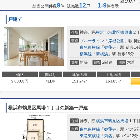
並び順：
9
12
1-9
該当公開件数
件 販売数
戸
件表示
戸建て
神奈川県
横浜市港北区
篠原東
２
住所
交通
ブルーライン
「
岸根公園
」駅 徒
東急東横線
「
妙蓮寺
」駅 徒歩14
横浜線
「
新横浜
」駅 徒歩15分
新築
2階建
木造
築年
階数
構造
価格
間取り
建物面積
土地面積
9,800
万円
4LDK
151.24㎡
163.85㎡
横浜市鶴見区馬場１丁目の新築一戸建
神奈川県
横浜市鶴見区
馬場
１丁
住所
交通
東急東横線
「
妙蓮寺
」駅 バス6
東急東横線
「
菊名
」駅 バス12分