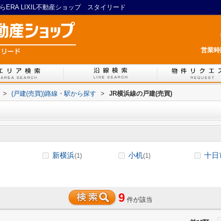
ERA LIXIL不動産ショップ スタイリード
営業時間
>
(戸建(売買))路線・駅から探す
>
JR横浜線の戸建(売買)
新横浜
小机
十日
(1)
(1)
9
件が該当