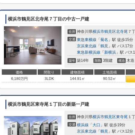
横浜市鶴見区北寺尾７丁目の中古一戸建
神奈川県
横浜市鶴見区
北寺尾
７
住所
交通
東急東横線
「
菊名
」駅 徒歩15分
京浜東北線
「
鶴見
」駅 バス17分
東急新横浜線
「
新横浜
」駅 バス
築14年
3階建
木造
築年
階数
構造
価格
間取り
建物面積
土地面積
6,180
万円
3LDK
144.91㎡
90.52㎡
横浜市鶴見区東寺尾１丁目の新築一戸建
神奈川県
横浜市鶴見区
東寺尾
１
住所
交通
横浜線
「
大口
」駅 徒歩19分
京浜東北線
「
鶴見
」駅 バス12分