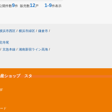
9
12
1-9
公開件数
件 販売数
戸
件表示
横浜市西区
/
横浜市緑区
/
鎌倉市
/
北寺尾
/
京急本線
/
湘南新宿ライン高海
/
不動産ショップ スタ
3F
リード