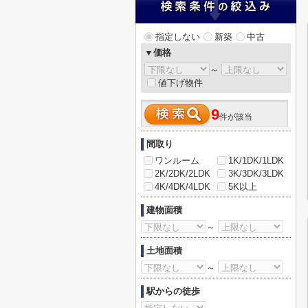
指定しない
新築
中古
▼価格
～
値下げ物件
9
件が該当
間取り
ワンルーム
1K/1DK/1LDK
2K/2DK/2LDK
3K/3DK/3LDK
4K/4DK/4LDK
5K以上
建物面積
～
土地面積
～
駅からの徒歩