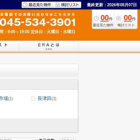
最終更新：2026年08月07日
00
00
件
件
最近見た物件
検討リスト
：9:00～19:00
定休日：火曜日・水曜日
市場
長津田
(1)
(3)