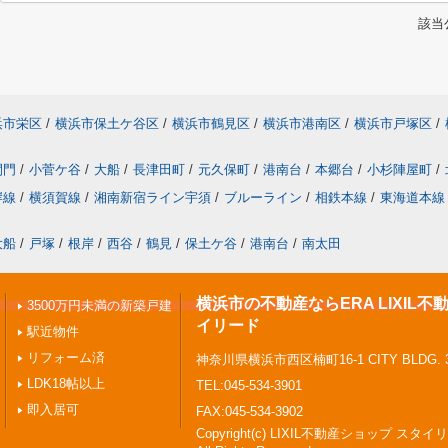
該当
浜市栄区
/
横浜市保土ケ谷区
/
横浜市鶴見区
/
横浜市港南区
/
横浜市戸塚区
/
間門
/
小菅ケ谷
/
大船
/
長津田町
/
元久保町
/
港南台
/
本郷台
/
小杉陣屋町
/
岸線
/
横須賀線
/
湘南新宿ライン宇須
/
ブルーライン
/
相鉄本線
/
東海道本線
大船
/
戸塚
/
根岸
/
西谷
/
鶴見
/
保土ケ谷
/
港南台
/
南太田
横浜市の不動産ならERA LIXIL
3500万円未満の新築戸建
イリード
駅近物件
リフォーム済
神奈川県横浜市西区楠町16-1 CITY BLDG. 
LDK18帖以上
TEL:045-534-3901
即入居可
FAX:045-534-3902
Copyright(c) LIXIL不動産ショップ スタイ