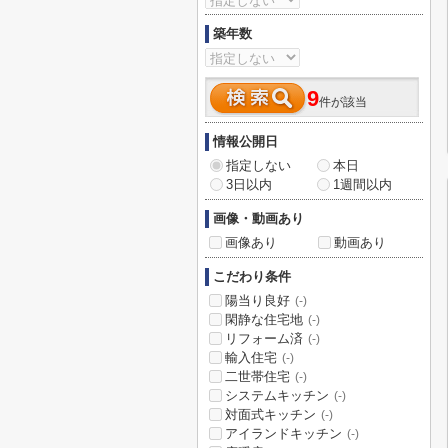
築年数
9
件が該当
情報公開日
指定しない
本日
3日以内
1週間以内
画像・動画あり
画像あり
動画あり
こだわり条件
陽当り良好
(-)
閑静な住宅地
(-)
リフォーム済
(-)
輸入住宅
(-)
二世帯住宅
(-)
システムキッチン
(-)
対面式キッチン
(-)
アイランドキッチン
(-)