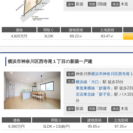
新築
2階建
木造
築年
階数
構造
価格
間取り
建物面積
土地面積
4,820
万円
3LDK
89.22㎡
83.47㎡
横浜市神奈川区西寺尾１丁目の新築一戸建
神奈川県
横浜市神奈川区
西寺尾
住所
交通
横浜線
「
大口
」駅 徒歩15分
東急東横線
「
妙蓮寺
」駅 徒歩23
京浜東北線
「
新子安
」駅 バス1
分
新築
2階建
木造
築年
階数
構造
価格
間取り
建物面積
土地面積
6,380
万円
3LDK＋1S(納戸)
95.65㎡
97.35㎡