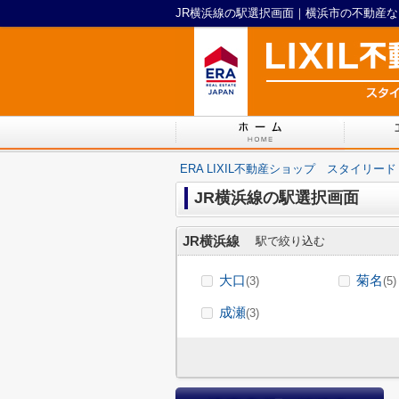
JR横浜線の駅選択画面｜横浜市の不動産なら
ERA LIXIL不動産ショップ スタイリード
JR横浜線の駅選択画面
JR横浜線
駅で絞り込む
大口
菊名
(3)
(5)
成瀬
(3)