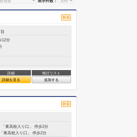
表示件数：
丁目
歩12分
分
詳細
検討リスト
詳細を見る
追加する
目
分 「東高校入り口」 停歩2分
 「東高校入り口」 停歩2分