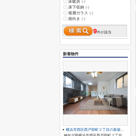
床暖房
(-)
床下収納
(-)
複層ガラス
(-)
南向き
(-)
9
件が該当
新着物件
横浜市西区西戸部町２丁目の新築一戸建
神奈川県横浜市西区西戸部町２丁目