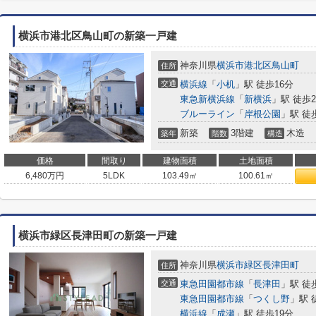
横浜市港北区鳥山町の新築一戸建
神奈川県
横浜市港北区
鳥山町
住所
交通
横浜線
「
小机
」駅 徒歩16分
東急新横浜線
「
新横浜
」駅 徒歩2
ブルーライン
「
岸根公園
」駅 徒
新築
3階建
木造
築年
階数
構造
価格
間取り
建物面積
土地面積
6,480
万円
5LDK
103.49㎡
100.61㎡
横浜市緑区長津田町の新築一戸建
神奈川県
横浜市緑区
長津田町
住所
交通
東急田園都市線
「
長津田
」駅 徒
東急田園都市線
「
つくし野
」駅 
横浜線
「
成瀬
」駅 徒歩19分