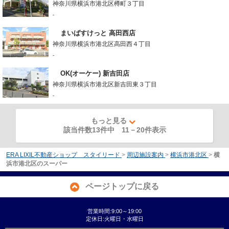
神奈川県横浜市港北区樽町３丁目
-
まいばすけっと 高田西店
神奈川県横浜市港北区高田西４丁目
-
OK(オーケー) 新吉田店
神奈川県横浜市港北区新吉田東３丁目
-
もっと見る
該当件数13件中
11
－
20
件表示
ERA LIXIL不動産ショップ スタイリード
>
周辺施設案内
>
横浜市港北区
>
横
浜市港北区のスーパー
ページトップに戻る
営業時間:9:00～19:00
定休日:火曜日・水曜日