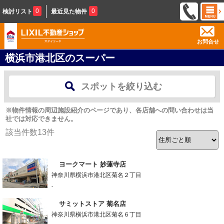
0
0
検討リスト
最近見た物件
お問合せ
横浜市港北区のスーパー
スポットを絞り込む
※物件情報の周辺施設紹介のページであり、各店舗への問い合わせは当
社では対応できません。
該当件数
13
件
ヨークマート 妙蓮寺店
神奈川県横浜市港北区菊名２丁目
-
サミットストア 菊名店
神奈川県横浜市港北区菊名６丁目