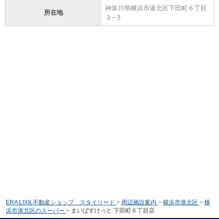
神奈川県横浜市港北区下田町６丁目
所在地
３−３
ERA LIXIL不動産ショップ スタイリード
>
周辺施設案内
>
横浜市港北区
>
横
浜市港北区のスーパー
>
まいばすけっと 下田町６丁目店