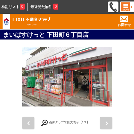
0
0
検討リスト
最近見た物件
お問合せ
まいばすけっと 下田町６丁目店
前
次
画像タップで拡大表示【
1
/1】