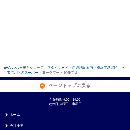
ERA LIXIL不動産ショップ スタイリード
>
周辺施設案内
>
横浜市港北区
>
横
浜市港北区のスーパー
>
ヨークマート 妙蓮寺店
ページトップに戻る
営業時間:9:00～19:00
定休日:火曜日・水曜日
ホーム
会社概要