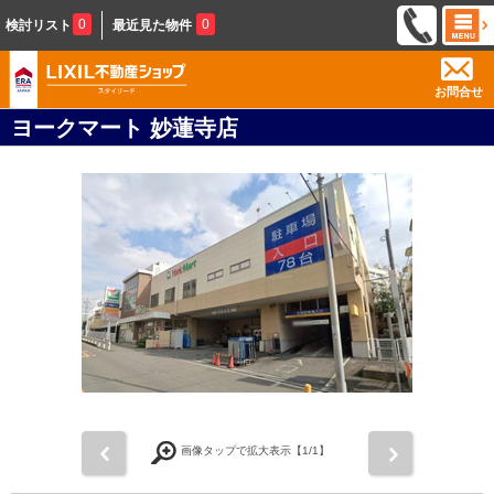
0
0
検討リスト
最近見た物件
お問合せ
ヨークマート 妙蓮寺店
前
次
画像タップで拡大表示【
1
/1】