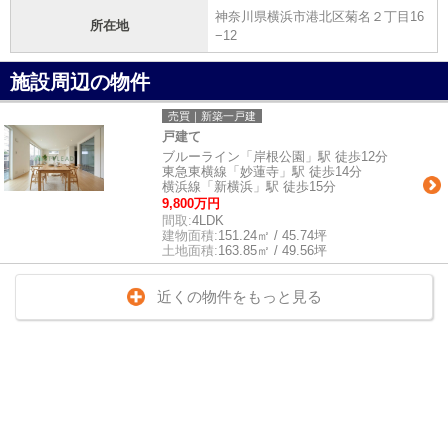
神奈川県横浜市港北区菊名２丁目16
所在地
−12
施設周辺の物件
売買｜新築一戸建
戸建て
ブルーライン「岸根公園」駅 徒歩12分
東急東横線「妙蓮寺」駅 徒歩14分
横浜線「新横浜」駅 徒歩15分
9,800万円
間取:
4LDK
建物面積:
151.24㎡ / 45.74坪
土地面積:
163.85㎡ / 49.56坪
近くの物件をもっと見る