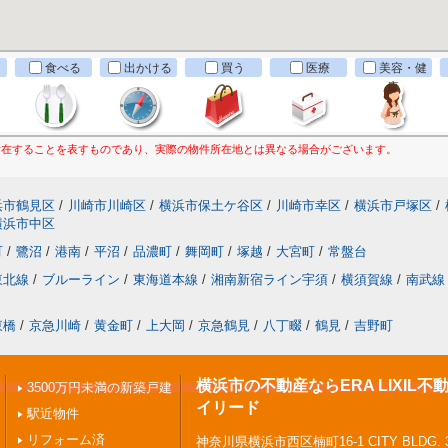
食べる
出かける
買う
医療
美容・健
康
所在することを表すものであり、実際の物件所在地とは異なる場合がございます。
浜市鶴見区
/
川崎市川崎区
/
横浜市保土ケ谷区
/
川崎市幸区
/
横浜市戸塚区
/
横浜市中区
町
/
鷺沼
/
港南
/
平沼
/
品濃町
/
舞岡町
/
塚越
/
大宮町
/
常盤台
東北線
/
ブルーライン
/
東海道本線
/
湘南新宿ライン宇須
/
横須賀線
/
南武線
東橋
/
京急川崎
/
黄金町
/
上大岡
/
京急鶴見
/
八丁畷
/
鶴見
/
吉野町
横浜市の不動産ならERA LIXIL
3500万円未満の新築戸建
イリード
駅近物件
リフォーム済
神奈川県横浜市西区楠町16-1 CITY BLDG. 