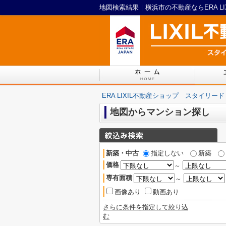
地図検索結果｜横浜市の不動産ならERA L
ERA LIXIL不動産ショップ スタイリード
地図からマンション探し
新築・中古
指定しない
新築
価格
～
専有面積
～
画像あり
動画あり
さらに条件を指定して絞り込
む