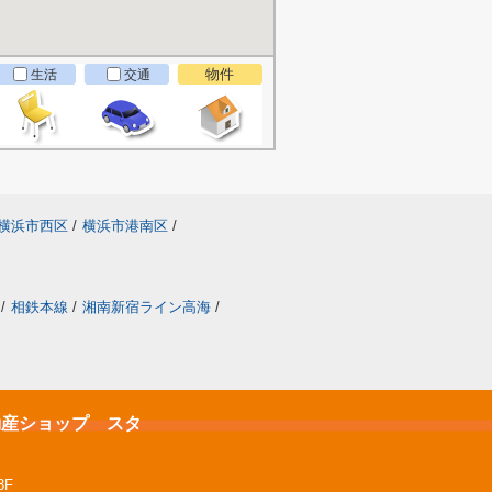
物件
生活
交通
横浜市西区
/
横浜市港南区
/
/
相鉄本線
/
湘南新宿ライン高海
/
不動産ショップ スタ
3F