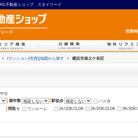
IXIL不動産ショップ スタイリード
営業時間
>
(マンション(売買))地図から探す
>
横浜市保土ケ谷区
中古
築年数
駅徒歩
バス含
間取り
ワンルーム
1K/1DK/1LDK
2K/2DK/2LDK
3K/3DK