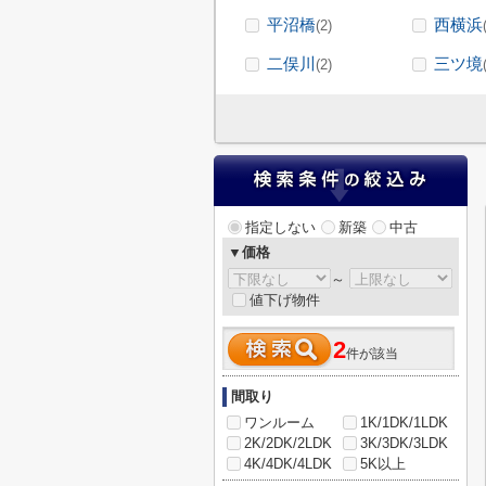
平沼橋
西横浜
(2)
二俣川
三ツ境
(2)
指定しない
新築
中古
▼価格
～
値下げ物件
2
件が該当
間取り
ワンルーム
1K/1DK/1LDK
2K/2DK/2LDK
3K/3DK/3LDK
4K/4DK/4LDK
5K以上