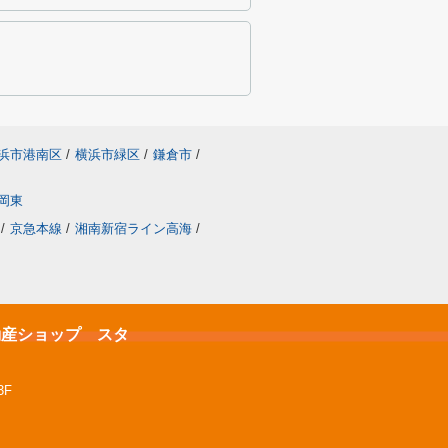
浜市港南区
/
横浜市緑区
/
鎌倉市
/
岡東
/
京急本線
/
湘南新宿ライン高海
/
不動産ショップ スタ
3F