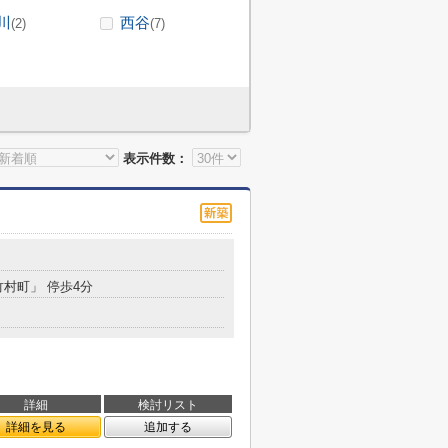
川
西谷
(2)
(7)
表示件数：
竹村町」 停歩4分
詳細
検討リスト
詳細を見る
追加する