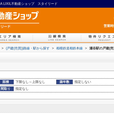
 LIXIL不動産ショップ スタイリード
営業時間
>
(戸建(売買))路線・駅から探す
>
相模鉄道相鉄本線
>
瀬谷駅の戸建(売
面積
下限なし～上限なし
築年数
指定しない
間取り
指定なし