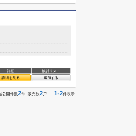
目
詳細
検討リスト
詳細を見る
追加する
2
2
1-2
当公開件数
件 販売数
戸
件表示