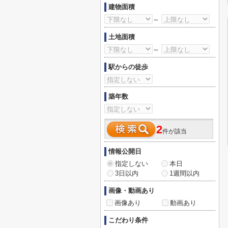
建物面積
～
土地面積
～
駅からの徒歩
築年数
2
件が該当
情報公開日
指定しない
本日
3日以内
1週間以内
画像・動画あり
画像あり
動画あり
こだわり条件