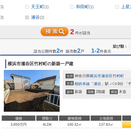
天王町
和田町
上星
(3)
(1)
(1)
瀬谷
(3)
(2)
2
件が該当
並び順：
2
2
1-2
該当公開件数
件 販売数
戸
件表示
横浜市瀬谷区竹村町の新築一戸建
神奈川県
横浜市瀬谷区
竹村町
住所
交通
相鉄本線
「
瀬谷
」駅 バス9分 「
新築
2階建
木造
築年
階数
構造
価格
間取り
建物面積
土地面積
3,850
万円
4LDK
100.32㎡
137.83㎡