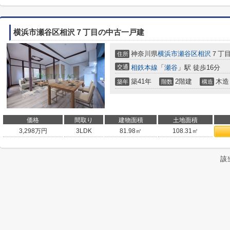
横浜市瀬谷区相沢７丁目の中古一戸建
神奈川県
横浜市瀬谷区
相沢
７丁
住所
交通
相鉄本線
「
瀬谷
」駅 徒歩16分
築41年
2階建
木造
築年
階数
構造
価格
間取り
建物面積
土地面積
3,298
万円
3LDK
81.98㎡
108.31㎡
該