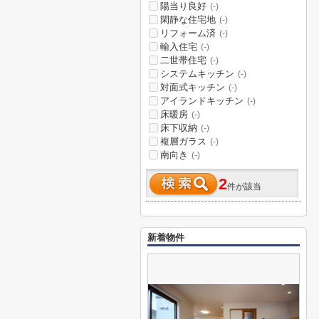
陽当り良好
(-)
閑静な住宅地
(-)
リフォーム済
(-)
輸入住宅
(-)
二世帯住宅
(-)
システムキッチン
(-)
対面式キッチン
(-)
アイランドキッチン
(-)
床暖房
(-)
床下収納
(-)
複層ガラス
(-)
南向き
(-)
2
件が該当
新着物件