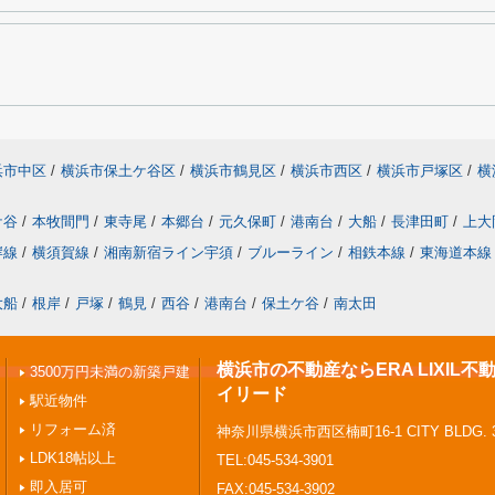
浜市中区
/
横浜市保土ケ谷区
/
横浜市鶴見区
/
横浜市西区
/
横浜市戸塚区
/
横
ケ谷
/
本牧間門
/
東寺尾
/
本郷台
/
元久保町
/
港南台
/
大船
/
長津田町
/
上大
岸線
/
横須賀線
/
湘南新宿ライン宇須
/
ブルーライン
/
相鉄本線
/
東海道本線
大船
/
根岸
/
戸塚
/
鶴見
/
西谷
/
港南台
/
保土ケ谷
/
南太田
横浜市の不動産ならERA LIXIL
3500万円未満の新築戸建
イリード
駅近物件
リフォーム済
神奈川県横浜市西区楠町16-1 CITY BLDG. 
LDK18帖以上
TEL:045-534-3901
即入居可
FAX:045-534-3902