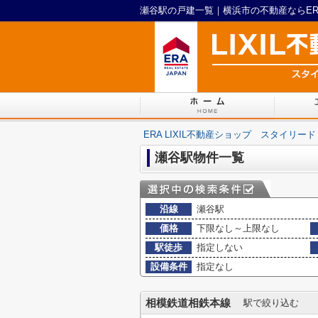
瀬谷駅の戸建一覧｜横浜市の不動産ならERA
ERA LIXIL不動産ショップ スタイリード
瀬谷駅物件一覧
沿線
瀬谷駅
価格
下限なし～上限なし
駅徒歩
指定しない
設備条件
指定なし
相模鉄道相鉄本線
駅で絞り込む