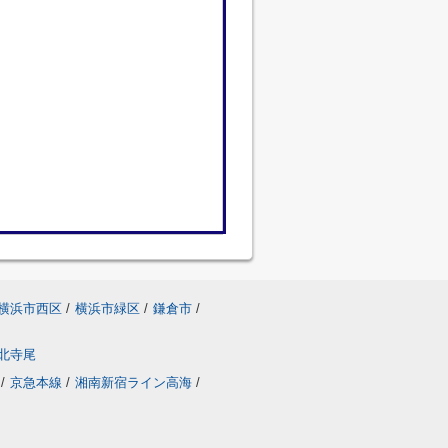
横浜市西区
/
横浜市緑区
/
鎌倉市
/
北寺尾
/
京急本線
/
湘南新宿ライン高海
/