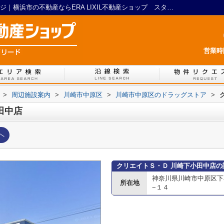
クリエイトＳ・Ｄ 川崎下小田中店情報ページ｜横浜市の不動産ならERA LIXIL不動産ショップ スタイリード
営業時間
>
周辺施設案内
>
川崎市中原区
>
川崎市中原区のドラッグストア
>
田中店
へ
クリエイトＳ・Ｄ 川崎下小田中店の
神奈川県川崎市中原区下
所在地
−１４