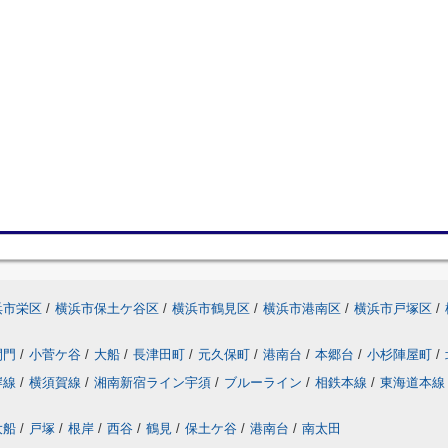
浜市栄区
/
横浜市保土ケ谷区
/
横浜市鶴見区
/
横浜市港南区
/
横浜市戸塚区
/
間門
/
小菅ケ谷
/
大船
/
長津田町
/
元久保町
/
港南台
/
本郷台
/
小杉陣屋町
/
岸線
/
横須賀線
/
湘南新宿ライン宇須
/
ブルーライン
/
相鉄本線
/
東海道本線
大船
/
戸塚
/
根岸
/
西谷
/
鶴見
/
保土ケ谷
/
港南台
/
南太田