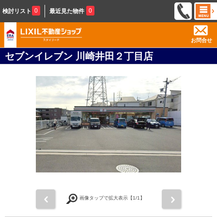
0
0
検討リスト
最近見た物件
お問合せ
セブンイレブン 川崎井田２丁目店
前
次
画像タップで拡大表示【
1
/1】