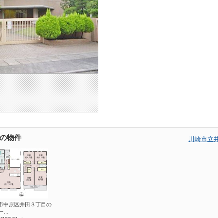
の物件
川崎市立
市中原区井田３丁目の
一…