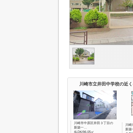
川崎市立井田中学校の近く
川崎市中原区井田３丁目の
川崎
新築一…
新築
4LDK/96.05㎡