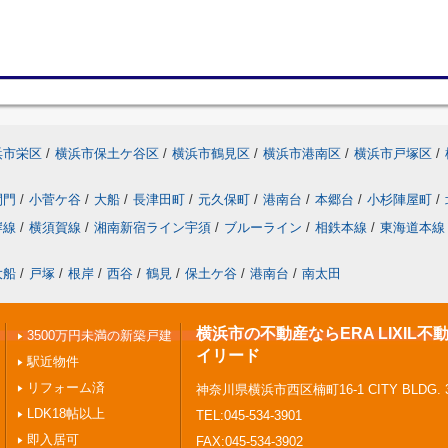
浜市栄区
/
横浜市保土ケ谷区
/
横浜市鶴見区
/
横浜市港南区
/
横浜市戸塚区
/
間門
/
小菅ケ谷
/
大船
/
長津田町
/
元久保町
/
港南台
/
本郷台
/
小杉陣屋町
/
岸線
/
横須賀線
/
湘南新宿ライン宇須
/
ブルーライン
/
相鉄本線
/
東海道本線
大船
/
戸塚
/
根岸
/
西谷
/
鶴見
/
保土ケ谷
/
港南台
/
南太田
横浜市の不動産ならERA LIXIL
3500万円未満の新築戸建
イリード
駅近物件
リフォーム済
神奈川県横浜市西区楠町16-1 CITY BLDG. 
LDK18帖以上
TEL:045-534-3901
即入居可
FAX:045-534-3902