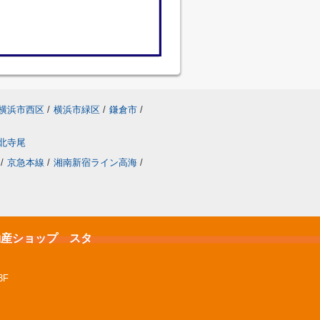
横浜市西区
/
横浜市緑区
/
鎌倉市
/
北寺尾
/
京急本線
/
湘南新宿ライン高海
/
不動産ショップ スタ
3F