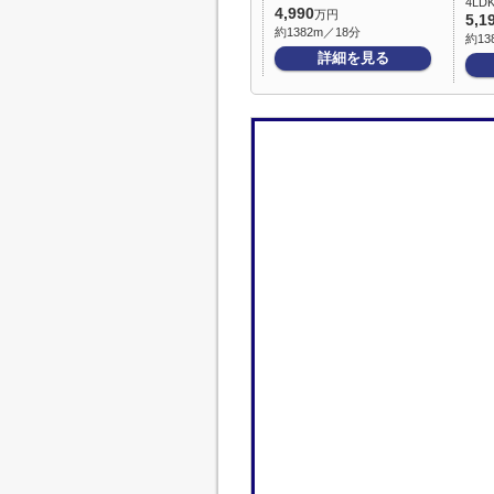
4LDK
4,990
万円
5,1
約1382m／18分
約13
詳細を見る