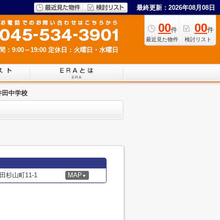
最終更新：2026年08月08日
00
00
件
件
最近見た物件
検討リスト
：9:00～19:00
定休日：火曜日・水曜日
井田中学校
杉山町11-1
MAP
▼