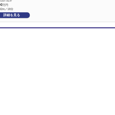
/107.51㎡
90
万円
82m／18分
詳細を見る