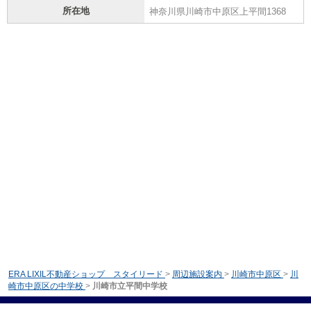
所在地
神奈川県川崎市中原区上平間1368
ERA LIXIL不動産ショップ スタイリード
>
周辺施設案内
>
川崎市中原区
>
川
崎市中原区の中学校
>
川崎市立平間中学校