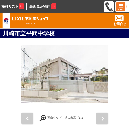
0
0
検討リスト
最近見た物件
お問合せ
川崎市立平間中学校
前
次
画像タップで拡大表示【
1
/1】