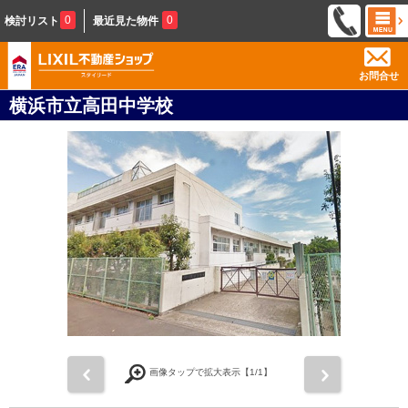
0
0
検討リスト
最近見た物件
お問合せ
横浜市立高田中学校
前
次
画像タップで拡大表示【
1
/1】