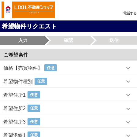
電話する
希望物件リクエスト
入力
確認
送信
ご希望条件
価格【売買物件】
任意
希望物件種別
任意
希望住所1
任意
希望住所2
任意
希望住所3
任意
希望沿線1
任意