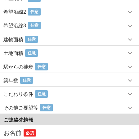
希望沿線2
任意
希望沿線3
任意
建物面積
任意
土地面積
任意
駅からの徒歩
任意
築年数
任意
こだわり条件
任意
その他ご要望等
任意
ご連絡先情報
お名前
必須