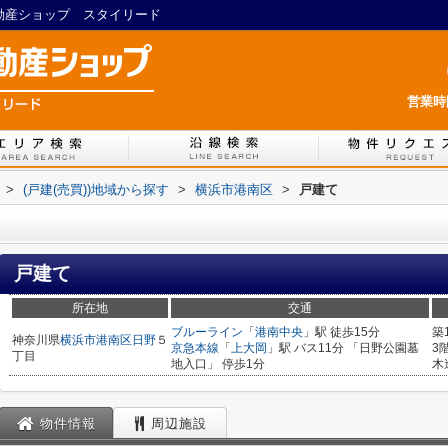
L不動産ショップ スタイリード
営業時間
>
(戸建(売買))地域から探す
>
横浜市港南区
>
戸建て
戸建て
所在地
交通
ブルーライン
「
港南中央
」駅 徒歩15分
築
神奈川県
横浜市港南区
日野
５
京急本線
「
上大岡
」駅 バス11分 「日野公園墓
3
丁目
地入口」 停歩1分
木
物件情報
周辺施設