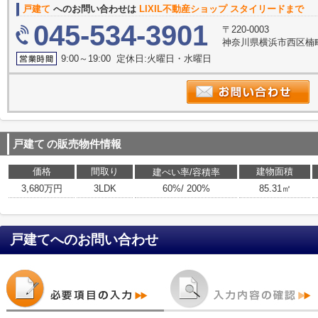
戸建て
へのお問い合わせは
LIXIL不動産ショップ スタイリードまで
045-534-3901
〒220-0003
神奈川県横浜市西区楠町16-
9:00～19:00 定休日:火曜日・水曜日
戸建て
の販売物件情報
価格
間取り
建物面積
建ぺい率/容積率
3,680万円
3LDK
60%/ 200%
85.31㎡
戸建て
へのお問い合わせ