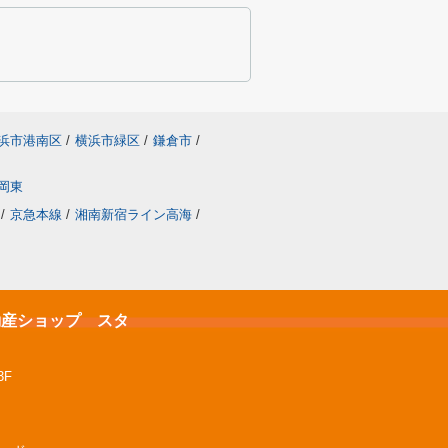
浜市港南区
/
横浜市緑区
/
鎌倉市
/
岡東
/
京急本線
/
湘南新宿ライン高海
/
不動産ショップ スタ
3F