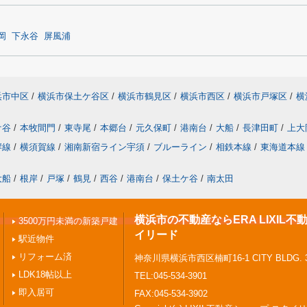
岡
下永谷
屏風浦
浜市中区
/
横浜市保土ケ谷区
/
横浜市鶴見区
/
横浜市西区
/
横浜市戸塚区
/
横
ケ谷
/
本牧間門
/
東寺尾
/
本郷台
/
元久保町
/
港南台
/
大船
/
長津田町
/
上大
岸線
/
横須賀線
/
湘南新宿ライン宇須
/
ブルーライン
/
相鉄本線
/
東海道本線
大船
/
根岸
/
戸塚
/
鶴見
/
西谷
/
港南台
/
保土ケ谷
/
南太田
横浜市の不動産ならERA LIXIL
3500万円未満の新築戸建
イリード
駅近物件
リフォーム済
神奈川県横浜市西区楠町16-1 CITY BLDG. 
LDK18帖以上
TEL:045-534-3901
即入居可
FAX:045-534-3902