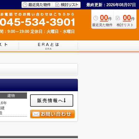
最終更新：2026年08月07日
00
00
件
件
最近見た物件
検討リスト
：9:00～19:00
定休日：火曜日・水曜日
建物
販売情報へ
16年
階建
造