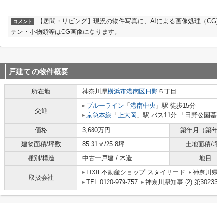
【居間・リビング】現況の物件写真に、AIによる画像処理（CG
コメント
テン・小物類等はCG画像になります。
戸建て
の物件概要
所在地
神奈川県
横浜市港南区
日野
５丁目
ブルーライン
「
港南中央
」駅 徒歩15分
交通
京急本線
「
上大岡
」駅 バス11分 「日野公園
価格
3,680万円
築年月（築
建物面積/坪数
85.31㎡/25.8坪
土地面積/
種別/構造
中古一戸建 / 木造
地目
LIXIL不動産ショップ スタイリード
神奈川県横
取扱会社
TEL:0120-979-757
神奈川県知事 (2) 第3023